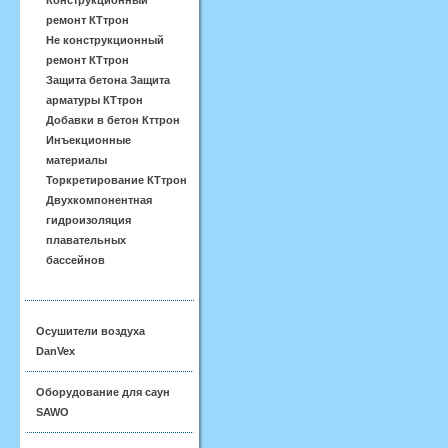
Конструкционный
ремонт КТтрон
Не конструкционный
ремонт КТтрон
Защита бетона Защита
арматуры КТтрон
Добавки в бетон Кттрон
Инъекционные
материалы
Торкретирование КТтрон
Двухкомпонентная
гидроизоляция
плавательных
бассейнов
Осушители воздуха
DanVex
Оборудование для саун
SAWO