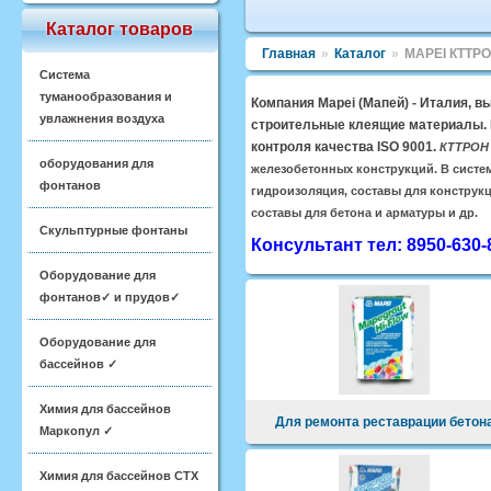
Каталог товаров
Главная
»
Каталог
»
MAPEI КТТРОН
Система
туманообразования и
Компания Mapei (Мапей) - Италия, 
увлажнения воздуха
строительные клеящие материалы. 
контроля качества ISO 9001.
КТТРОН
оборудования для
железобетонных конструкций. В систе
фонтанов
гидроизоляция, составы для конструк
составы для бетона и арматуры и др.
Скульптурные фонтаны
Консультант тел: 8950-630-
Оборудование для
фонтанов✓ и прудов✓
Оборудование для
бассейнов ✓
Химия для бассейнов
Для ремонта реставрации бетон
Маркопул ✓
Химия для бассейнов CTX