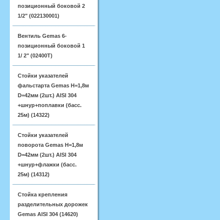
позиционный боковой 2
1/2" (022130001)
Вентиль Gemas 6-
позиционный боковой 1
1/ 2" (02400T)
Стойки указателей
фальстарта Gemas H=1,8м
D=42мм (2шт.) AISI 304
+шнур+поплавки (басс.
25м) (14322)
Стойки указателей
поворота Gemas H=1,8м
D=42мм (2шт.) AISI 304
+шнур+флажки (басс.
25м) (14312)
Стойка крепления
разделительных дорожек
Gemas AISI 304 (14620)