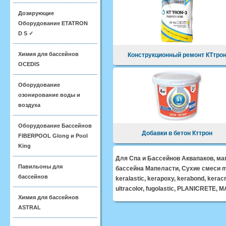
Дозирующие
Оборудование ETATRON
D S ✓
Химия для бассейнов
Конструкционный ремонт КТтро
OCEDIS
Оборудование
озонирование воды и
воздуха
Оборудование Бассейнов
Добавки в бетон Кттрон
FIBERPOOL Glong и Pool
King
Для Спа и Бассейнов Аквапаков, ма
Павильоны для
бассейна Мапеласти, Сухие смеси mape
бассейнов
keralastic, kerapoxy, kerabond, keracr
ultracolor, fugolastic, PLANICRETE, M
Химия для бассейнов
ASTRAL