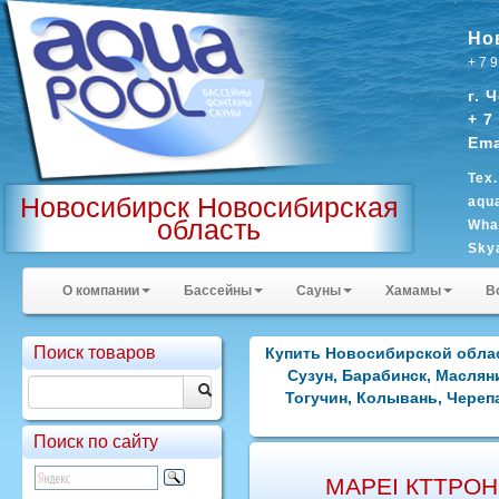
Но
+ 7 
г. 
+ 7
Ema
Тех
Новосибирск Новосибирская
aqu
область
Wha
Sky
О компании
Бассейны
Сауны
Хамамы
В
Поиск товаров
Купить Новосибирской облас
Сузун, Барабинск, Маслян
Тогучин, Колывань, Черепа
Поиск по сайту
MAPEI КТТРОН Г