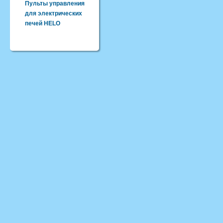
Пульты управления
для электрических
печей HELO