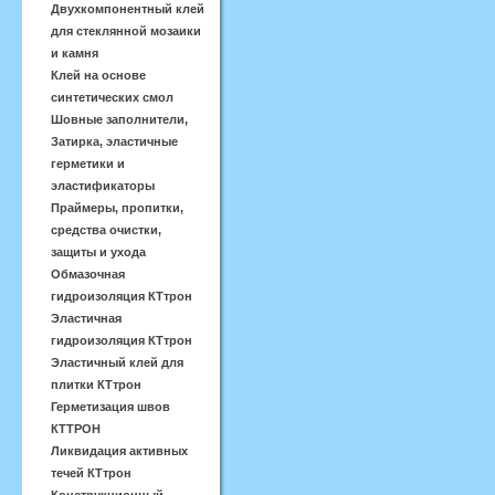
Двухкомпонентный клей
для стеклянной мозаики
и камня
Клей на основе
синтетических смол
Шовные заполнители,
Затирка, эластичные
герметики и
эластификаторы
Праймеры, пропитки,
средства очистки,
защиты и ухода
Обмазочная
гидроизоляция КТтрон
Эластичная
гидроизоляция КТтрон
Эластичный клей для
плитки КТтрон
Герметизация швов
КТТРОН
Ликвидация активных
течей КТтрон